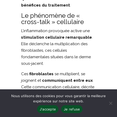
bénéfices du traitement
.
Le phénomène de «
cross-talk » cellulaire
L’inflammation provoquée active une
stimulation cellulaire remarquable
.
Elle déclenche la multiplication des
fibroblastes, ces cellules
fondamentales situées dans le derme
sous-jacent.
Ces
fibroblastes
se multiplient, se
joignent et
communiquent entre eux
.
Cette communication cellulaire, décrite
en biologie sous le terme de
« cross-
Nous utilisons des cookies pour vous garantir la meilleure
talk »
, désigne cette « discussion »
expérience sur notre site web.
entre cellules de part et d’autre de la
J'accepte
Je refuse
barrière dermoépidermique.