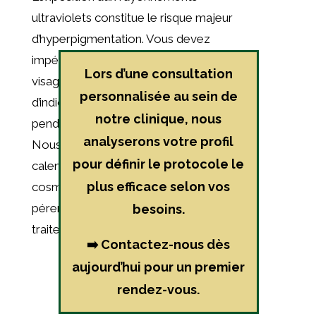
ultraviolets constitue le risque majeur
d’hyperpigmentation. Vous devez
impérativement protéger votre
Lors d’une consultation
visage au moyen d’un écran solaire
personnalisée au sein de
d’indice protecteur maximal (SPF 50+)
notre clinique, nous
pendant le mois suivant l’intervention.
analyserons votre profil
Nous vous détaillerons également le
pour définir le protocole le
calendrier de reprise de vos actifs
plus efficace selon vos
cosmétiques habituels pour
pérenniser l’effet lissant du
besoins.
traitement.
➡️ Contactez-nous dès
aujourd’hui pour un premier
rendez-vous.