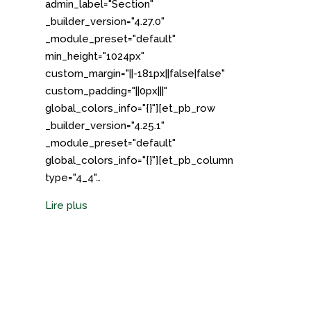
admin_label="Section"
_builder_version="4.27.0"
_module_preset="default"
min_height="1024px"
custom_margin="||-181px||false|false"
custom_padding="||0px|||"
global_colors_info="{}"][et_pb_row
_builder_version="4.25.1"
_module_preset="default"
global_colors_info="{}"][et_pb_column
type="4_4"…
Lire plus