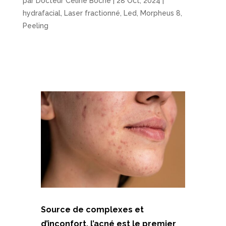
par
Docteur Céline Boché
|
28 Oct, 2024
|
hydrafacial
,
Laser fractionné
,
Led
,
Morpheus 8
,
Peeling
Source de complexes et
d’inconfort, l’acné est le premier