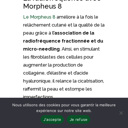
Morpheus 8
Le Morpheus 8
améliore à la fois le
relâchement cutané et la qualité de la
peau grâce à
l’association de la
radiofréquence fractionnée et du
micro-needling
. Ainsi, en stimulant
les fibroblastes des cellules pour
augmenter la production de
collagène, d’élastine et d’acide
hyaluronique, il relance la cicatrisation,
raffermit la peau et estompe les
imperfections.
Nous utilisons des cookies pour vous garantir la meilleure
Résultat
: atténuation des cicatrices
expérience sur notre site web.
acnéiques, amélioration de la densité
J'accepte
Je refuse
cutanée