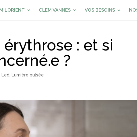
M LORIENT
CLEM VANNES
VOS BESOINS
NO
érythrose : et si
ncerné.e ?
,
Led
,
Lumière pulsée