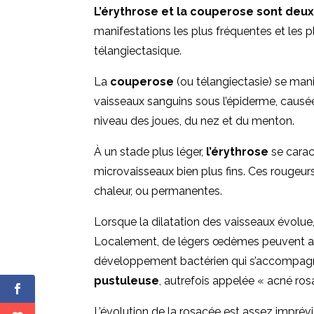
L’érythrose et la couperose sont deux
manifestations les plus fréquentes et les 
télangiectasique.
La
couperose
(ou télangiectasie) se mani
vaisseaux sanguins sous l’épiderme, causée 
niveau des joues, du nez et du menton.
À un stade plus léger,
l’érythrose
se carac
microvaisseaux bien plus fins. Ces rougeur
chaleur, ou permanentes.
Lorsque la dilatation des vaisseaux évolu
Localement, de légers œdèmes peuvent appa
développement bactérien qui s’accompagne
pustuleuse
, autrefois appelée « acné ros
L’évolution de la rosacée est assez imprévi