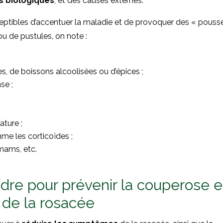
s
biologiques
, et des causes externes.
ptibles d’accentuer la maladie et de provoquer des « pouss
ou de pustules, on note :
 de boissons alcoolisées ou d’épices ;
se ;
ture ;
me les corticoïdes ;
mams, etc.
dre pour prévenir la couperose e
de la rosacée