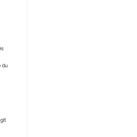
és
é du
git