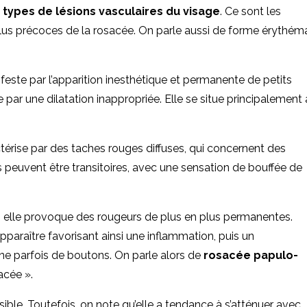
 types de lésions vasculaires du visage
. Ce sont les
plus précoces de la rosacée. On parle aussi de forme érythém
feste par l’apparition inesthétique et permanente de petits
par une dilatation inappropriée. Elle se situe principalement
térise par des taches rouges diffuses, qui concernent des
s peuvent être transitoires, avec une sensation de bouffée de
e, elle provoque des rougeurs de plus en plus permanentes.
raître favorisant ainsi une inflammation, puis un
 parfois de boutons. On parle alors de
rosacée papulo-
acée ».
sible. Toutefois, on note qu’elle a tendance à s’atténuer avec