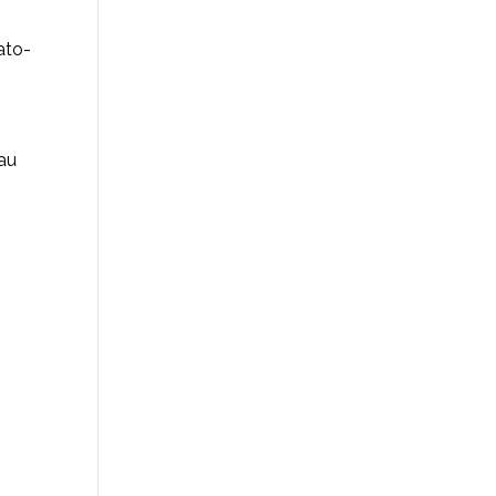
ato-
 au