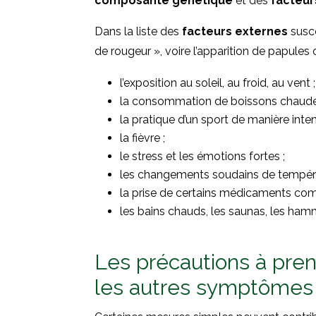
composante
génétique
et des
facteur
Dans la liste des
facteurs externes
susce
de rougeur », voire l’apparition de papules 
l’exposition au soleil, au froid, au vent ;
la consommation de boissons chaudes,
la pratique d’un sport de manière inten
la fièvre ;
le stress et les émotions fortes ;
les changements soudains de tempéra
la prise de certains médicaments com
les bains chauds, les saunas, les ham
Les précautions à pren
les autres symptômes 