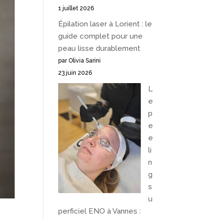
1 juillet 2026
Épilation laser à Lorient : le
guide complet pour une
peau lisse durablement
par Olivia Sarini
23 juin 2026
L
e
p
e
e
li
n
g
s
u
perficiel ENO à Vannes :