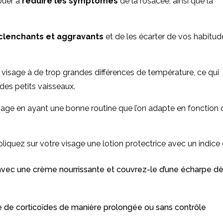
buer à
réduire les symptômes
de la rosacée, ainsi que la
éclenchants et aggravants
et de les écarter de vos habitud
e visage à de trop grandes différences de température, ce qui
des petits vaisseaux.
visage en ayant une bonne routine que l’on adapte en fonction 
pliquez sur votre visage une lotion protectrice avec un indice
 avec une crème nourrissante et couvrez-le d’une écharpe d
se de corticoïdes de manière prolongée ou sans contrôle