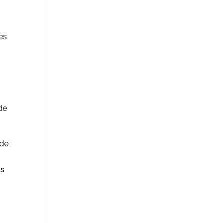
es
de
 de
ès