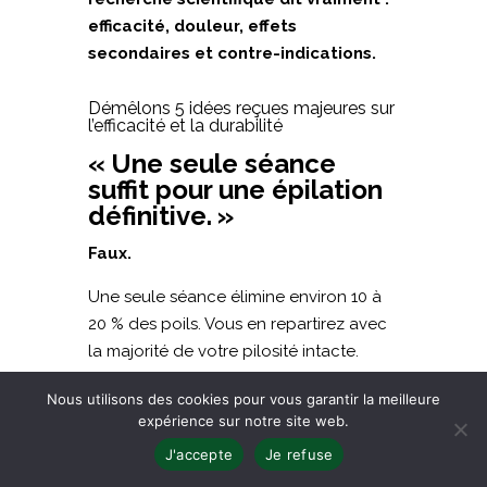
efficacité, douleur, effets
secondaires et contre-indications.
Démêlons 5 idées reçues majeures sur
l’efficacité et la durabilité
« Une seule séance
suffit pour une épilation
définitive. »
Faux.
Une seule séance élimine environ 10 à
20 % des poils. Vous en repartirez avec
la majorité de votre pilosité intacte.
Pourquoi ? Parce que vos poils ne sont
Nous utilisons des cookies pour vous garantir la meilleure
expérience sur notre site web.
pas tous au même stade de croissance.
En effet, le cycle pileux compte trois
J'accepte
Je refuse
phases :