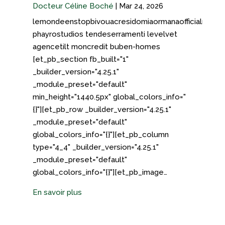
Docteur Céline Boché
|
Mar 24, 2026
lemondeenstopbivouacresidomiaormanaofficialmarmi
phayrostudios tendeserramenti levelvet
agencetilt moncredit buben-homes
[et_pb_section fb_built="1"
_builder_version="4.25.1"
_module_preset="default"
min_height="1440.5px" global_colors_info="
{}"][et_pb_row _builder_version="4.25.1"
_module_preset="default"
global_colors_info="{}"][et_pb_column
type="4_4" _builder_version="4.25.1"
_module_preset="default"
global_colors_info="{}"][et_pb_image…
En savoir plus