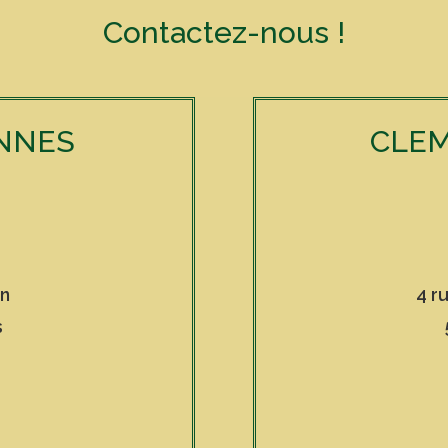
Contactez-nous !
NNES
CLEM
in
4 r
s