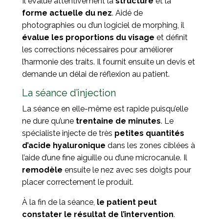
Il évalue attentivement la
structure
et la
forme actuelle du nez
. Aidé de
photographies ou d’un logiciel de morphing, il
évalue les proportions du visage
et définit
les corrections nécessaires pour améliorer
l’harmonie des traits. Il fournit ensuite un devis et
demande un délai de réflexion au patient.
La séance d’injection
La séance en elle-même est rapide puisqu’elle
ne dure qu’une
trentaine de minutes
. Le
spécialiste injecte de très
petites quantités
d’acide hyaluronique
dans les zones ciblées à
l’aide d’une fine aiguille ou d’une microcanule. Il
remodèle
ensuite le nez avec ses doigts pour
placer correctement le produit.
À la fin de la séance,
le patient peut
constater le résultat de l’intervention
.