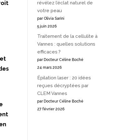
roit
révélez l’éclat naturel de
votre peau
par Olivia Sarini
5 juin 2026
Traitement de la cellulite à
Vannes : quelles solutions
efficaces ?
 et
par Docteur Céline Boché
ides
24 mars 2026
Épilation laser : 20 idées
reçues décryptées par
CLEM Vannes
par Docteur Céline Boché
ne
27 février 2026
ent
 en