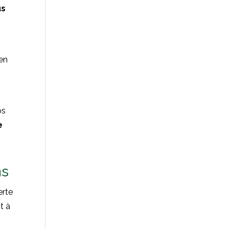
us
ien
ps
e
ns
erte
t à