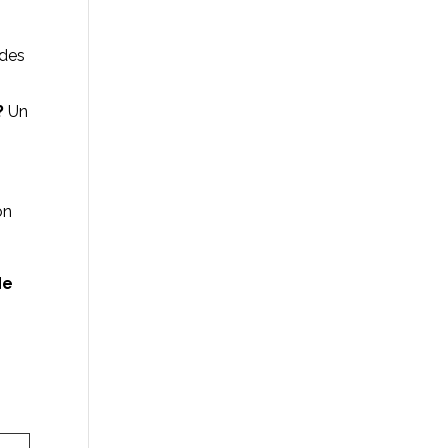
 des
?
Un
on
de