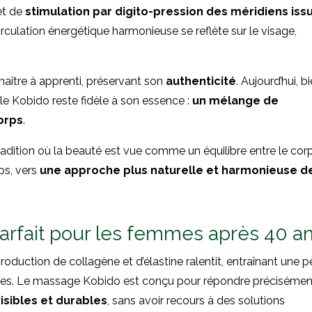
t de
stimulation par digito-pression des méridiens iss
irculation énergétique harmonieuse se reflète sur le visage,
e maître à apprenti, préservant son
authenticité
. Aujourd’hui, b
le Kobido reste fidèle à son essence :
un mélange de
orps
.
radition où la beauté est vue comme un équilibre entre le cor
mps, vers
une approche plus naturelle et harmonieuse d
parfait pour les femmes après 40 a
roduction de collagène et d’élastine ralentit, entraînant une p
rides. Le massage Kobido est conçu pour répondre précisémen
visibles et durables
, sans avoir recours à des solutions