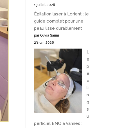
1 juillet 2026
Épilation laser à Lorient : le
guide complet pour une
peau lisse durablement
par Olivia Sarini
23 juin 2026
L
e
p
e
e
li
n
g
s
u
perficiel ENO à Vannes :