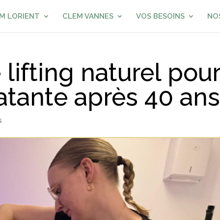
M LORIENT
CLEM VANNES
VOS BESOINS
NO
 lifting naturel pou
atante après 40 an
s